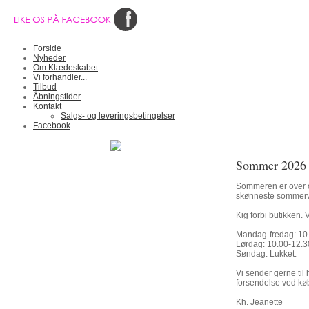
Forside
Nyheder
Om Klædeskabet
Vi forhandler...
Tilbud
Åbningstider
Kontakt
Salgs- og leveringsbetingelser
Facebook
Sommer 2026
Sommeren er over os
skønneste sommerv
Kig forbi butikken. V
Mandag-fredag: 10.
Lørdag: 10.00-12.3
Søndag: Lukket.
Vi sender gerne til 
forsendelse ved kø
Kh. Jeanette