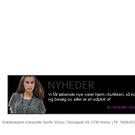
Klædeskabet v/Jeanette Hjorth Schou | Storegade 49, 3790 Hasle | Tlf.: 569640