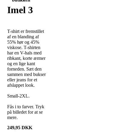
Imel 3
T-shirt er fremstillet
af en blanding af
55% hør og 45%
viskose. T-shirten
har en V-hals med
ribkant, korte ærmer
og en lige kant
forneden. Sæt den
sammen med bukser
eller jeans for et
afslappet look.
Small-2XL.
Fås i to farver. Tryk
på billedet for at se
mere.
249,95
DKK