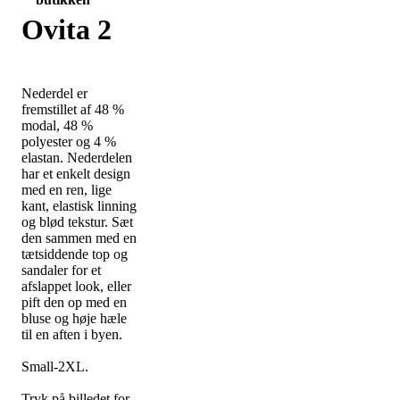
Ovita 2
Nederdel er
fremstillet af 48 %
modal, 48 %
polyester og 4 %
elastan. Nederdelen
har et enkelt design
med en ren, lige
kant, elastisk linning
og blød tekstur. Sæt
den sammen med en
tætsiddende top og
sandaler for et
afslappet look, eller
pift den op med en
bluse og høje hæle
til en aften i byen.
Small-2XL.
Tryk på billedet for